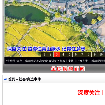
1
2
3
4
5
6
7
8
9
10
队”本色
·[视频]
牢记初心使命 奋进复兴征程丨宝塔山下好光景..
·[视频]
因党而生 为党而战
首页
»
社会/身边事件
深度关注丨