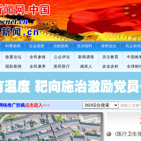
>
时事新闻
社会观察
法制新闻
投诉报料
律师说法
民众舆情
政要论坛
全民参政
公众评论
新闻调查
关注教育
中国检
国际新闻
全民康养
医药医疗
残疾人
农业农村
全球财
网络推广投稿
点击进入>>>
《医疗卫生