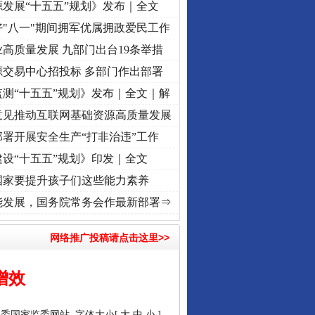
发展“十五五”规划》发布｜全文
"八一"期间拥军优属拥政爱民工作
高质量发展 九部门出台19条举措
源交易中心招投标 多部门作出部署
测“十五五”规划》发布｜全文｜解
意见推动互联网基础资源高质量发展
署开展安全生产“打非治违”工作
设“十五五”规划》印发｜全文
国家要提升孩子们这些能力素养
初心使命 奋进复兴征程丨“转折之城”激荡..
·[视频]
牢记初心使命 奋进复兴征程丨红船起航
能发展，国务院常务会作最新部署⇒
网络推广投稿请点击这里>>
增效
纪委国家监委网站
字体大小[
大
中
小
]