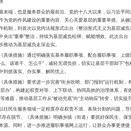
求
末端，也是服务群众的最前沿。党的十八大以来，以习近平同
作为党的作风建设的重要内容、关心关爱基层的重要举措。从确定
作机制，到首次以党内法规形式出台《整治形式主义为基层减负
中央出“重拳”整治，持续为基层减负松绑、赋能增效。此次出台
步推动为基层减负走深走实。
体措施》通过明确落实基本履职事项、配合履职事项、上级部
什么、该谁干、怎么干”，减轻无谓负担，切实让基层干部卸下“包
中到抓落实、办实事、解民忧上。
体措施》要求进一步完善“街乡吹哨、部门报到”运行机制，
基层办”，构建起权责对等、上下联动、协同高效的治理体系，有
等难题，推动基层工作从“被动兜底”向“主动响应”转变，切实提
民生服务领域一定程度存在权责不清、条块分割的问题，导致
需求存在脱节。《具体措施》明确乡镇（街道）要抓好保民生、保
本源。同时，进一步推进履职事项网上运行，让群众办事更便捷