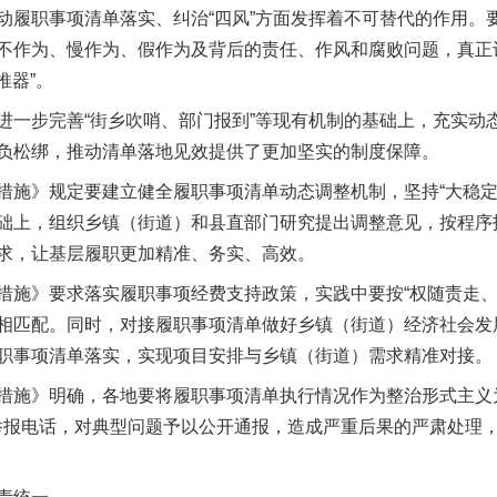
动履职事项清单落实、纠治“四风”方面发挥着不可替代的作用。要
不作为、慢作为、假作为及背后的责任、作风和腐败问题，真正
推器”。
步完善“街乡吹哨、部门报到”等现有机制的基础上，充实动
负松绑，推动清单落地见效提供了更加坚实的制度保障。
》规定要建立健全履职事项清单动态调整机制，坚持“大稳定
础上，组织乡镇（街道）和县直部门研究提出调整意见，按程序
求，让基层履职更加精准、务实、高效。
》要求落实履职事项经费支持政策，实践中要按“权随责走、
相匹配。同时，对接履职事项清单做好乡镇（街道）经济社会发
职事项清单落实，实现项目安排与乡镇（街道）需求精准对接。
施》明确，各地要将履职事项清单执行情况作为整治形式主义
0”举报电话，对典型问题予以公开通报，造成严重后果的严肃处