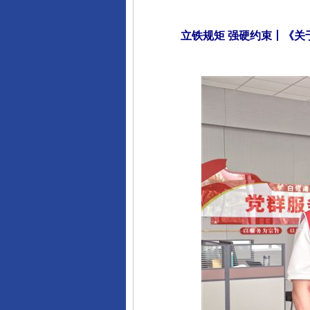
立铁规矩 强硬约束丨《关