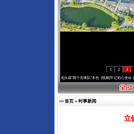
1
2
3
 深刻改变雪域高原..
·[视频]
永葆“两个先锋队”本色
·[视频]
牢记初心使命 奋进复兴征程
首页
»
时事新闻
立