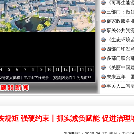
《可再生能源
三部门：做好
促家政服务业
事关公共资
《生态环境监
读
四部门印发
多部门联合部
《美丽中国建
4
5
6
7
8
9
10
11
12
13
14
15
未来五年，
丨宝塔山下好光景..
·[视频]
因党而生 为党而战——百年“纪”事⑧加强纪律..
·[视频]
牢记
事关人工智
铁规矩 强硬约束丨抓实减负赋能 促进治理
发布时间：2026-06-17 来源：
中央