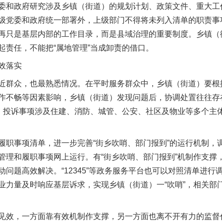
和政府研究涉及乡镇（街道）的规划计划、政策文件、重大工
级党委和政府统一部署外，上级部门不得将未列入清单的职责事
再只是基层内部的工作目录，而是县域治理的重要制度。乡镇（
起责任，不能把“属地管理”当成卸责的借口。
效落实
群众，也最熟悉情况。在平时服务群众中，乡镇（街道）要根
作不畅等因素影响，乡镇（街道）发现问题后，协调处置往往存
题，投诉事项涉及住建、消防、城管、公安、社区及物业等多个主
事项清单，进一步完善“街乡吹哨、部门报到”的运行机制，调整优
管理和履职事项网上运行。有“街乡吹哨、部门报到”机制作支撑
问题高效解决。“12345”等政务服务平台也可以对照清单进
业力量及时响应基层诉求，实现乡镇（街道）一“吹哨”，相关部
效，一方面靠有效机制作支撑，另一方面也离不开有力的监督