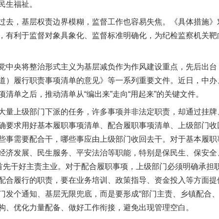
民生福祉。
，基层权责边界模糊，监督工作也容易失焦。《具体措施》对
，有利于监督对象具象化、监督标准明确化，为纪检监察机关靶
中央将整治形式主义为基层减负作为作风建设重点，先后出台
道）履行职责事项清单的意见》等一系列重要文件。近日，中办
清单之后，推动清单从“编出来”走向“用起来”的关键文件。
量上级部门下派的任务，许多事项并非法定职责，却通过挂牌
确要求用好基本履职事项清单、配合履职事项清单、上级部门收
些事需要配合干，哪些事应由上级部门收回去干。对于基本履职
经济发展、民生服务、平安法治等职能，特别是保民生、保安全
是首先干好主责主业。对于配合履职事项，上级部门必须明确承担
配合履行的职责，要在业务培训、政策指导、资金投入等方面提
门发个通知、基层无限兜底，而是要形成“部门主责、乡镇配合、
构、优化力量配备、做好工作衔接，避免出现管理空白。