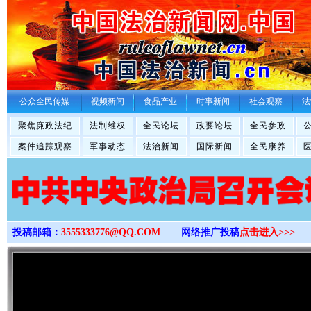
>
公众全民传媒
视频新闻
食品产业
时事新闻
社会观察
法
聚焦廉政法纪
法制维权
全民论坛
政要论坛
全民参政
案件追踪观察
军事动态
法治新闻
国际新闻
全民康养
投稿邮箱：
3555333776@QQ.COM
网络推广投稿
点击进入>>>