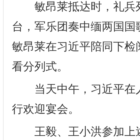
敏昂莱抵达时，礼兵列
台，军乐团奏中缅两国国
敏昂莱在习近平陪同下检
完善运行机制助力责任有效落实
一纸欠条
看分列式。
当天中午，习近平在人
行欢迎宴会。
王毅、王小洪参加上
东山县通报“牛蛙产品抗生素超标问题”
法