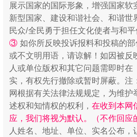
展示国家的国际形象，增强国家软
扯下公款旅游的“隐身衣”
如何以同
新型国家、建设和谐社会、和谐世界
民众/全民勇于担任文化使者与和
③
如你所反映投诉报料和投稿的部
或不文明用语，请谅解！如因被反
人或单位版权和其它问题需即时在
实，有权先行撤除或暂时屏蔽。注
“蜀中异人”王建安的艺术幻境
网根据有关法律法规规定，为维护
述权和知情权的权利，
在收到本网
应，我们将视为默认。（不作回应
人姓名、地址、单位、实名公布，让