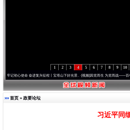
1
2
3
4
5
6
7
8
9
10
使命 奋进复兴征程丨宝塔山下好光景..
·[视频]
因党而生 为党而战——百年“纪”事⑧加强
首页
»
政要论坛
习近平同