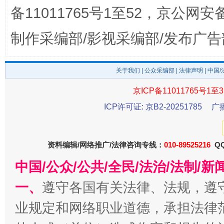
备11011765号1至52，京公网安备：
制作采编部/影视采编部/发布广告
关于我们
|
公众采编部
|
法律声明
| 中国
京ICP备11011765号1至3
ICP许可证: 京B2-20251785
广
千年窑火 生生不息
一
资料编辑/网络推广/法律咨询专线：
010-89525216
QQ
中国/公众/公共/全民/法治/法制/
一、
遵守各国有关法律、法规，遵
业规定和网络职业道德，承担法律