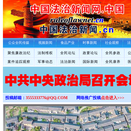
>
公众全民传媒
视频新闻
食品产业
时事新闻
社会观察
法
聚焦廉政法纪
法制维权
全民论坛
政要论坛
全民参政
案件追踪观察
军事动态
法治新闻
国际新闻
全民康养
投稿邮箱：
3555333776@QQ.COM
网络推广投稿
点击进入>>>