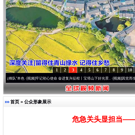
1
2
3
4
5
6
7
8
9
10
色
·[视频]
牢记初心使命 奋进复兴征程丨宝塔山下好光景..
·[视频]
因党而生 为党而战——
首页
»
公众形象展示
危急关头显担当—