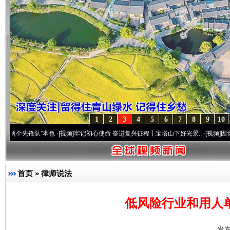
1
2
3
4
5
6
7
8
9
10
队”本色
·[视频]
牢记初心使命 奋进复兴征程丨宝塔山下好光景..
·[视频]
因党而生 为党而
首页
»
律师说法
低风险行业和用人
发布