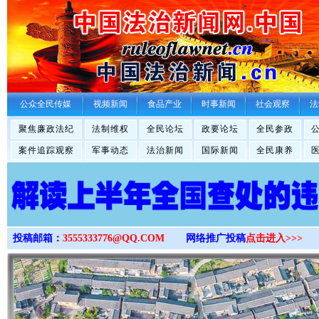
>
公众全民传媒
视频新闻
食品产业
时事新闻
社会观察
法
聚焦廉政法纪
法制维权
全民论坛
政要论坛
全民参政
案件追踪观察
军事动态
法治新闻
国际新闻
全民康养
投稿邮箱：
3555333776@QQ.COM
网络推广投稿
点击进入>>>