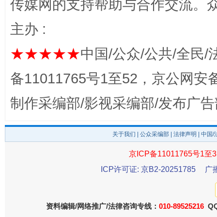
传媒网的支持帮助与合作交流。
主办 :
完善运行机制助力责任有效落实
一纸欠条
★★★★★
中国/公众/公共/全民/
备11011765号1至52，京公网安备：
制作采编部/影视采编部/发布广告
关于我们
|
公众采编部
|
法律声明
| 中国
京ICP备11011765号1至3
东山县通报“牛蛙产品抗生素超标问题”
法
ICP许可证: 京B2-20251785
广
资料编辑/网络推广/法律咨询专线：
010-89525216
QQ