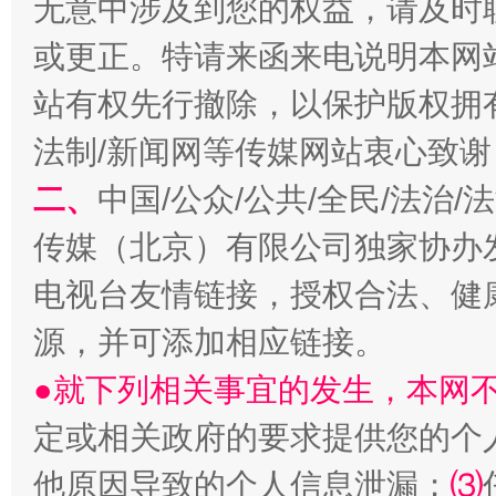
无意中涉及到您的权益，请及时
或更正。特请来函来电说明本网
站有权先行撤除，以保护版权拥有者
法制/新闻网等传媒网站衷心致谢
揭开“小金库”的免责幌子
二、
中国/公众/公共/全民/法治
传媒（北京）有限公司独家协办
电视台友情链接，授权合法、健
源，并可添加相应链接。
●就下列相关事宜的发生，本网
定或相关政府的要求提供您的个
受贿1.44亿！段成刚被判无期
从幼儿
他原因导致的个人信息泄漏；
⑶