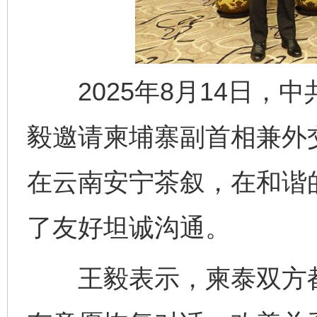
2025年8月14日，
毅邀请柬埔寨副首相兼外
在云南安宁茶叙，在和谐
了友好坦诚沟通。
王毅表示，柬泰双方都