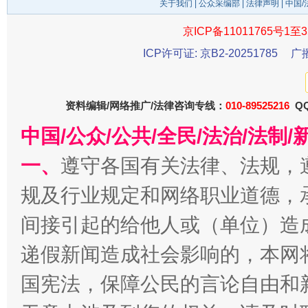
关于我们
|
公众采编部
|
法律声明
| 中国
京ICP备11011765号1至3
东山县通报“牛蛙产品抗生素超标问题”
法
ICP许可证: 京B2-20251785
广
资料编辑/网络推广/法律咨询专线：
010-89525216
QQ
中国/公众/公共/全民/法治/法
一、
遵守各国有关法律、法规，
规及行业规定和网络职业道德，
千年窑火 生生不息
一
间接引起的给他人或（单位）造
递假新闻造成社会影响的，本网
国宪法，保障公民的言论自由和