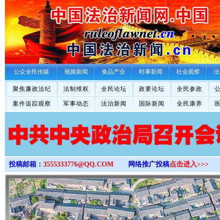
>
公众全民传媒
视频新闻
食品产业
时事新闻
社会观察
法
聚焦廉政法纪
法制维权
全民论坛
政要论坛
全民参政
案件追踪观察
军事动态
法治新闻
国际新闻
全民康养
投稿邮箱：
3555333776@QQ.COM
网络推广投稿
点击进入>>>