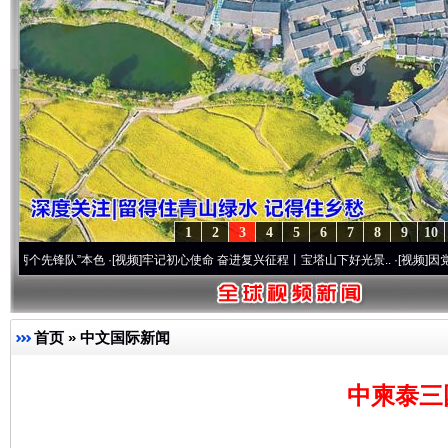
1
2
3
4
5
6
7
8
9
10
队”本色
·[视频]
牢记初心使命 奋进复兴征程丨宝塔山下好光景..
·[视频]
因党而生 为党而
首页
»
中文国际新闻
中柬泰三