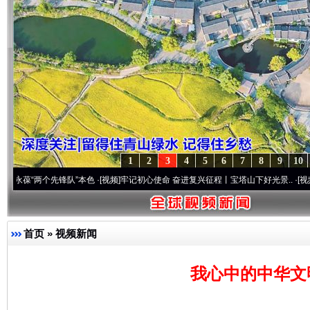
1
2
3
4
5
6
7
8
9
10
两个先锋队”本色
·[视频]
牢记初心使命 奋进复兴征程丨宝塔山下好光景..
·[视频]
因党而生
首页
»
视频新闻
我心中的中华文