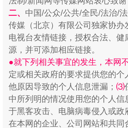
法制/新闻网等传媒网站衷心致谢
二、
中国/公众/公共/全民/法治
传媒（北京）有限公司独家协办
揭开“小金库”的免责幌子
电视台友情链接，授权合法、健
源，并可添加相应链接。
●就下列相关事宜的发生，本网
定或相关政府的要求提供您的个
他原因导致的个人信息泄漏；
⑶
中所列明的情况使用您的个人信
受贿1.44亿！段成刚被判无期
从幼儿
于黑客攻击、电脑病毒侵入或政
在本网的企业、公司网站和共同