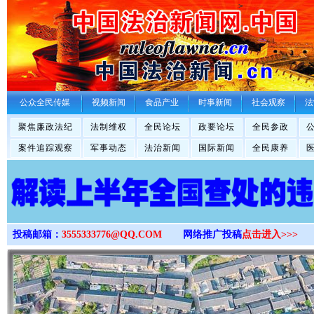
>
公众全民传媒
视频新闻
食品产业
时事新闻
社会观察
法
聚焦廉政法纪
法制维权
全民论坛
政要论坛
全民参政
案件追踪观察
军事动态
法治新闻
国际新闻
全民康养
投稿邮箱：
3555333776@QQ.COM
网络推广投稿
点击进入>>>