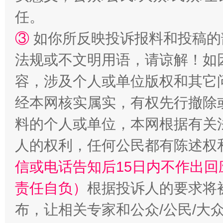
任。
③
如你所反映投诉报料和投稿的
扯下公款旅游的“隐身衣”
如何以同
法规或不文明用语，请谅解！如
容，涉及个人或单位版权和其它
经本网核实属实，有权先行撤除
料的个人或单位，本网根据有关
人的权利，任何公民都有陈述权
信或电话告知后15日内不作出
“蜀中异人”王建安的艺术幻境
责任自负）
根据投诉人的要求将
布，让相关专家和公众/公民/大