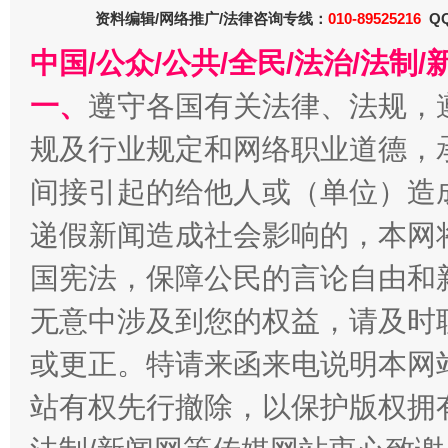
东山县通报“牛蛙产品抗生素超标问题”
法
资料编辑/网络推广/法律咨询专线：
010-89525216
QQ
中国/公众/公共/全民/法治/法
一、
遵守各国有关法律、法规，
规及行业规定和网络职业道德，
间接引起的给他人或（单位）造
递假新闻造成社会影响的，本网
国宪法，保障公民的言论自由和
千年窑火 生生不息
一
无意中涉及到您的权益，请及时
或更正。特请来函来电说明本网
站有权先行撤除，以保护版权拥有者